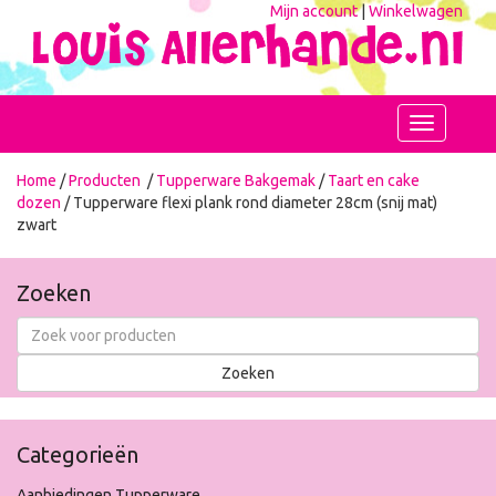
Mijn account
|
Winkelwagen
Toggle
navigation
Home
/
Producten
/
Tupperware Bakgemak
/
Taart en cake
dozen
/ Tupperware flexi plank rond diameter 28cm (snij mat)
zwart
Zoeken
Categorieën
Aanbiedingen Tupperware