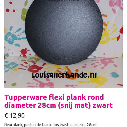
Tupperware flexi plank rond
diameter 28cm (snij mat) zwart
€
12,90
flexi plank, past in de taartdoos twist. diameter 28cm.