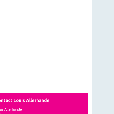
ntact Louis Allerhande
uis Allerhande