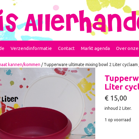
de
Verzendinformatie
Contact
Markt agenda
Over onze
maat kannen/kommen
/ Tupperware ultimate mixing bowl 2 Liter cyclaam 
Tupperwa
Liter cyc
€
15,00
inhoud 2 Liter.
1 op voorraad