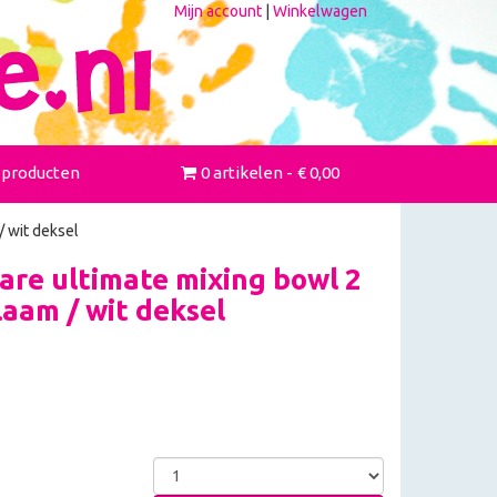
Mijn account
|
Winkelwagen
 producten
0 artikelen
€ 0,00
/ wit deksel
re ultimate mixing bowl 2
laam / wit deksel