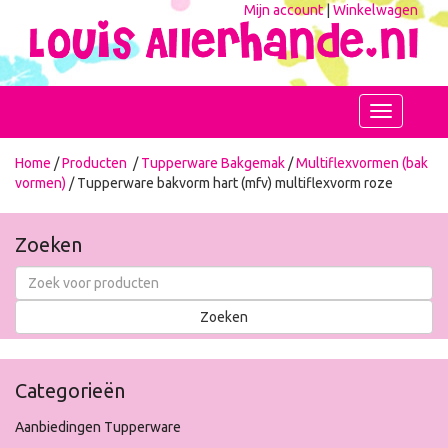
Mijn account
|
Winkelwagen
Toggle
navigation
Home
/
Producten
/
Tupperware Bakgemak
/
Multiflexvormen (bak
vormen)
/ Tupperware bakvorm hart (mfv) multiflexvorm roze
Zoeken
Categorieën
Aanbiedingen Tupperware