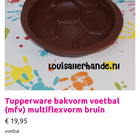
Tupperware bakvorm voetbal
(mfv) multiflexvorm bruin
€
19,95
voetbal.