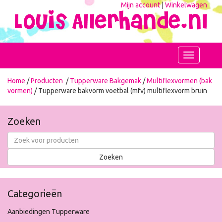
Mijn account
|
Winkelwagen
Toggle
navigation
Home
/
Producten
/
Tupperware Bakgemak
/
Multiflexvormen (bak
vormen)
/ Tupperware bakvorm voetbal (mfv) multiflexvorm bruin
Zoeken
Categorieën
Aanbiedingen Tupperware