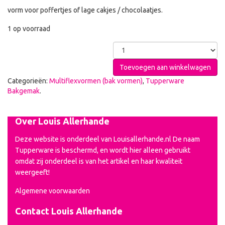
vorm voor poffertjes of lage cakjes / chocolaatjes.
1 op voorraad
Toevoegen aan winkelwagen
Categorieën:
Multiflexvormen (bak vormen)
,
Tupperware
Bakgemak
.
Over Louis Allerhande
Deze website is onderdeel van Louisallerhande.nl De naam
Tupperware is beschermd, en wordt hier alleen gebruikt
omdat zij onderdeel is van het artikel en haar kwaliteit
weergeeft!
Algemene voorwaarden
Contact Louis Allerhande