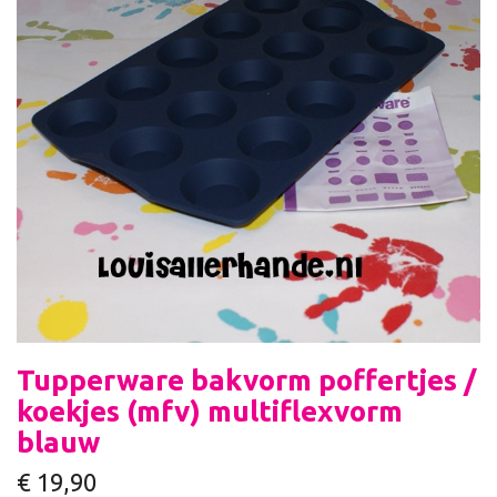
Tupperware bakvorm poffertjes /
koekjes (mfv) multiflexvorm
blauw
€
19,90