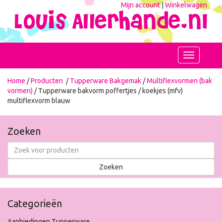
Mijn account
|
Winkelwagen
Toggle
navigation
Home
/
Producten
/
Tupperware Bakgemak
/
Multiflexvormen (bak
vormen)
/ Tupperware bakvorm poffertjes / koekjes (mfv)
multiflexvorm blauw
Zoeken
Categorieën
Aanbiedingen Tupperware