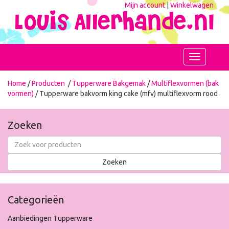
Mijn account
|
Winkelwagen
Toggle
navigation
Home
/
Producten
/
Tupperware Bakgemak
/
Multiflexvormen (bak
vormen)
/ Tupperware bakvorm king cake (mfv) multiflexvorm rood
Zoeken
Categorieën
Aanbiedingen Tupperware