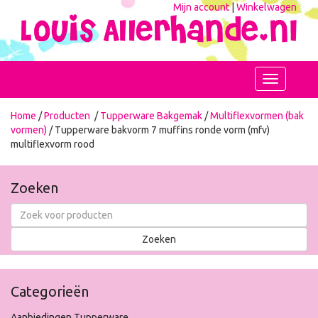
Mijn account
|
Winkelwagen
Toggle
navigation
Home
/
Producten
/
Tupperware Bakgemak
/
Multiflexvormen (bak
vormen)
/ Tupperware bakvorm 7 muffins ronde vorm (mfv)
multiflexvorm rood
Zoeken
Categorieën
Aanbiedingen Tupperware