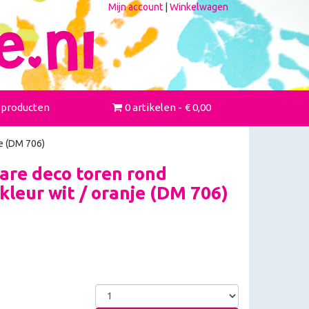
Mijn account
|
Winkelwagen
 producten
0 artikelen
€ 0,00
je (DM 706)
re deco toren rond
kleur wit / oranje (DM 706)