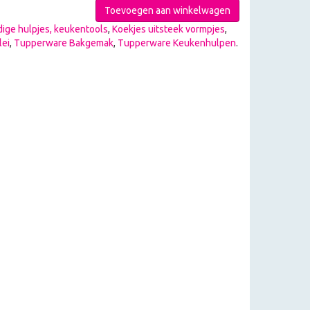
Toevoegen aan winkelwagen
ige hulpjes, keukentools
,
Koekjes uitsteek vormpjes
,
lei
,
Tupperware Bakgemak
,
Tupperware Keukenhulpen
.