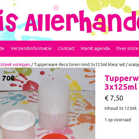
de
Verzendinformatie
Contact
Markt agenda
Over onze
itsteek vormpjes
/ Tupperware deco toren rond 3x125ml kleur wit / oran
Tupperwa
3x125ml 
€
7,50
inhoud 3x 125ml.
1 op voorraad