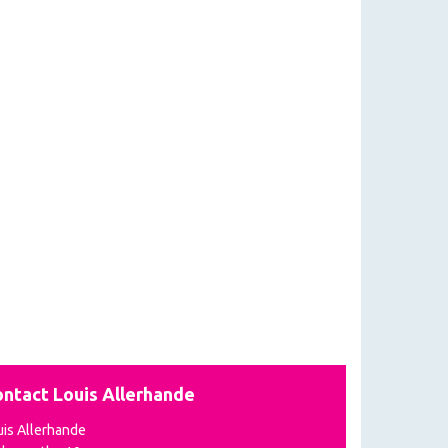
ntact Louis Allerhande
uis Allerhande