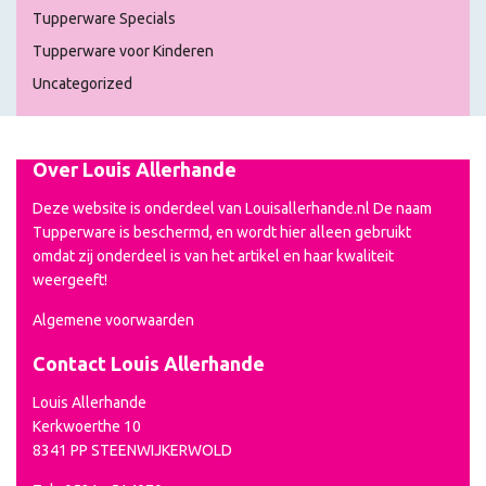
Tupperware Specials
Tupperware voor Kinderen
Uncategorized
Over Louis Allerhande
Deze website is onderdeel van Louisallerhande.nl De naam
Tupperware is beschermd, en wordt hier alleen gebruikt
omdat zij onderdeel is van het artikel en haar kwaliteit
weergeeft!
Algemene voorwaarden
Contact Louis Allerhande
Louis Allerhande
Kerkwoerthe 10
8341 PP STEENWIJKERWOLD