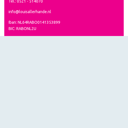
Tel.: 0521 - 514070
info@louisallerhande.nl
Iban: NL64RABO0141353899
BIC: RABONL2U