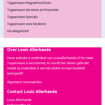
Tupperware Magnetron/Oven
Tupperware Serveren en Presenter
Tupperware Specials
Tupperware voor Kinderen
Uncategorized
Over Louis Allerhande
Deze website is onderdeel van Louisallerhande.nl De naam
Tupperware is beschermd, en wordt hier alleen gebruikt
omdat zij onderdeel is van het artikel en haar kwaliteit
weergeeft!
Algemene voorwaarden
Contact Louis Allerhande
Louis Allerhande
Kerkwoerthe 10