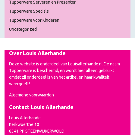
Tupperware Serveren en Presenter
Tupperware Specials
Tupperware voor Kinderen
Uncategorized
Over Louis Allerhande
Deze website is onderdeel van Louisallerhande.nl De naam
Tupperware is beschermd, en wordt hier alleen gebruikt
omdat zij onderdeel is van het artikel en haar kwaliteit
weergeeft!
Algemene voorwaarden
Contact Louis Allerhande
Louis Allerhande
Kerkwoerthe 10
8341 PP STEENWIJKERWOLD