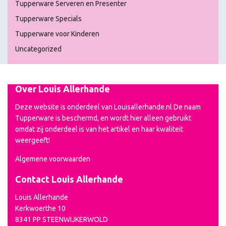
Tupperware Serveren en Presenter
Tupperware Specials
Tupperware voor Kinderen
Uncategorized
Over Louis Allerhande
Deze website is onderdeel van Louisallerhande.nl De naam
Tupperware is beschermd, en wordt hier alleen gebruikt
omdat zij onderdeel is van het artikel en haar kwaliteit
weergeeft!
Algemene voorwaarden
Contact Louis Allerhande
Louis Allerhande
Kerkwoerthe 10
8341 PP STEENWIJKERWOLD