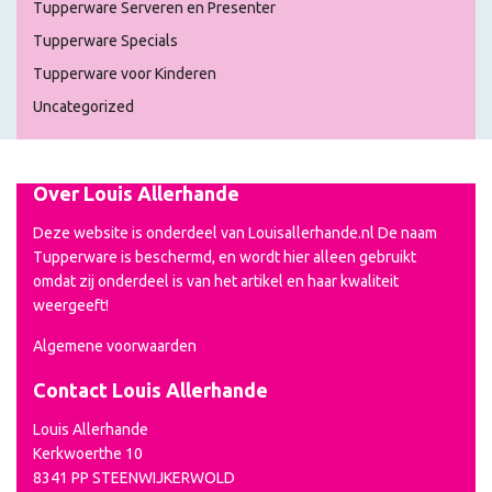
Tupperware Serveren en Presenter
Tupperware Specials
Tupperware voor Kinderen
Uncategorized
Over Louis Allerhande
Deze website is onderdeel van Louisallerhande.nl De naam
Tupperware is beschermd, en wordt hier alleen gebruikt
omdat zij onderdeel is van het artikel en haar kwaliteit
weergeeft!
Algemene voorwaarden
Contact Louis Allerhande
Louis Allerhande
Kerkwoerthe 10
8341 PP STEENWIJKERWOLD