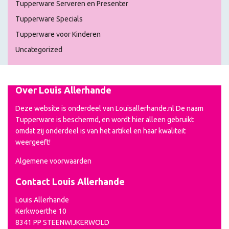
Tupperware Serveren en Presenter
Tupperware Specials
Tupperware voor Kinderen
Uncategorized
Over Louis Allerhande
Deze website is onderdeel van Louisallerhande.nl De naam
Tupperware is beschermd, en wordt hier alleen gebruikt
omdat zij onderdeel is van het artikel en haar kwaliteit
weergeeft!
Algemene voorwaarden
Contact Louis Allerhande
Louis Allerhande
Kerkwoerthe 10
8341 PP STEENWIJKERWOLD