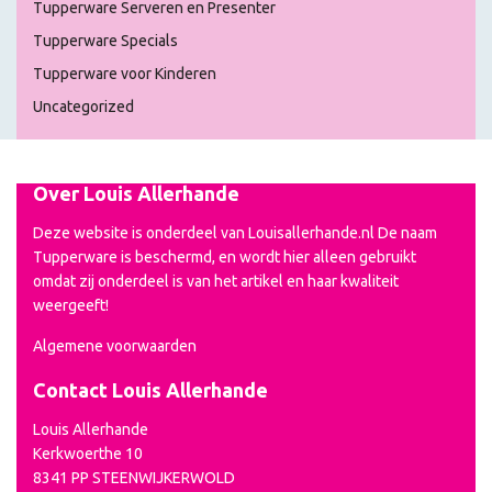
Tupperware Serveren en Presenter
Tupperware Specials
Tupperware voor Kinderen
Uncategorized
Over Louis Allerhande
Deze website is onderdeel van Louisallerhande.nl De naam
Tupperware is beschermd, en wordt hier alleen gebruikt
omdat zij onderdeel is van het artikel en haar kwaliteit
weergeeft!
Algemene voorwaarden
Contact Louis Allerhande
Louis Allerhande
Kerkwoerthe 10
8341 PP STEENWIJKERWOLD