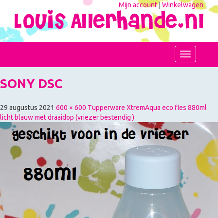
Mijn account
|
Winkelwagen
Toggle
navigation
SONY DSC
29 augustus 2021
600 × 600
Tupperware XtremAqua eco fles 880ml
licht blauw met draaidop (vriezer bestendig )