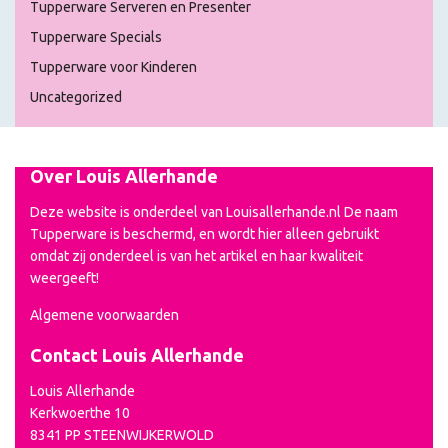
Tupperware Serveren en Presenter
Tupperware Specials
Tupperware voor Kinderen
Uncategorized
Over Louis Allerhande
Deze website is onderdeel van Louisallerhande.nl De naam
Tupperware is beschermd, en wordt hier alleen gebruikt
omdat zij onderdeel is van het artikel en haar kwaliteit
weergeeft!
Algemene voorwaarden
Contact Louis Allerhande
Louis Allerhande
Kerkwoerthe 10
8341 PP STEENWIJKERWOLD