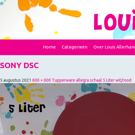
Home
Categorieën
Over Louis Allerhan
SONY DSC
5 augustus 2021
600 × 600
Tupperware allegra schaal 5 Liter wit/rood