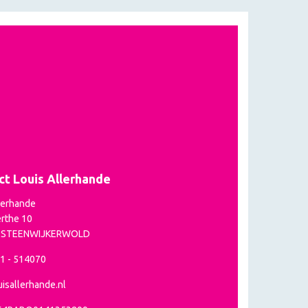
ct Louis Allerhande
lerhande
rthe 10
P STEENWIJKERWOLD
21 - 514070
isallerhande.nl