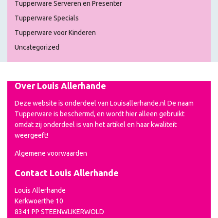
Tupperware Serveren en Presenter
Tupperware Specials
Tupperware voor Kinderen
Uncategorized
Over Louis Allerhande
Deze website is onderdeel van Louisallerhande.nl De naam
Tupperware is beschermd, en wordt hier alleen gebruikt
omdat zij onderdeel is van het artikel en haar kwaliteit
weergeeft!
Algemene voorwaarden
Contact Louis Allerhande
Louis Allerhande
Kerkwoerthe 10
8341 PP STEENWIJKERWOLD