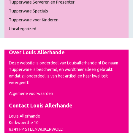
Tupperware Serveren en Presenter
Tupperware Specials
Tupperware voor Kinderen
Uncategorized
Over Louis Allerhande
Deze website is onderdeel van Louisallerhande.nl De naam
Tupperware is beschermd, en wordt hier alleen gebruikt
omdat zij onderdeel is van het artikel en haar kwaliteit
weergeeft!
Algemene voorwaarden
Contact Louis Allerhande
Louis Allerhande
Kerkwoerthe 10
8341 PP STEENWIJKERWOLD