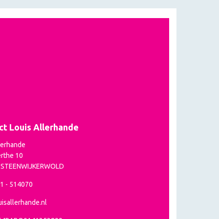
ct Louis Allerhande
lerhande
rthe 10
P STEENWIJKERWOLD
21 - 514070
isallerhande.nl