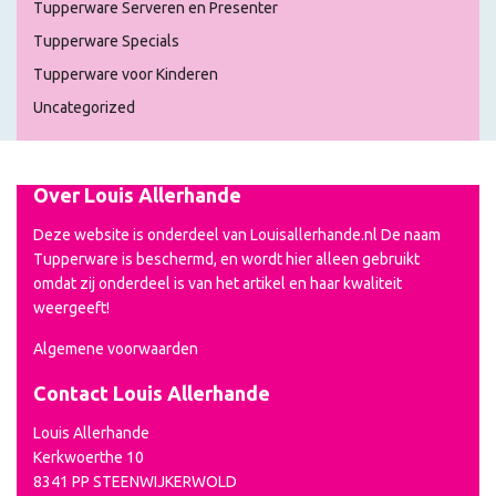
Tupperware Serveren en Presenter
Tupperware Specials
Tupperware voor Kinderen
Uncategorized
Over Louis Allerhande
Deze website is onderdeel van Louisallerhande.nl De naam
Tupperware is beschermd, en wordt hier alleen gebruikt
omdat zij onderdeel is van het artikel en haar kwaliteit
weergeeft!
Algemene voorwaarden
Contact Louis Allerhande
Louis Allerhande
Kerkwoerthe 10
8341 PP STEENWIJKERWOLD