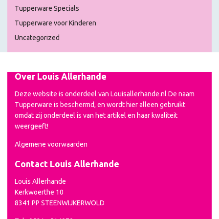
Tupperware Specials
Tupperware voor Kinderen
Uncategorized
Over Louis Allerhande
Deze website is onderdeel van Louisallerhande.nl De naam
Tupperware is beschermd, en wordt hier alleen gebruikt
omdat zij onderdeel is van het artikel en haar kwaliteit
weergeeft!
Algemene voorwaarden
Contact Louis Allerhande
Louis Allerhande
Kerkwoerthe 10
8341 PP STEENWIJKERWOLD