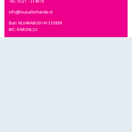
Tel.: 0521 - 514070
info@louisallerhande.nl
Iban: NL64RABO0141353899
BIC: RABONL2U