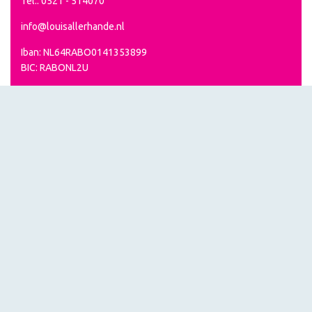
Tel.: 0521 - 514070
info@louisallerhande.nl
Iban: NL64RABO0141353899
BIC: RABONL2U