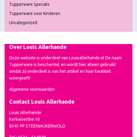
Tupperware Specials
Tupperware voor Kinderen
Uncategorized
Over Louis Allerhande
Deze website is onderdeel van Louisallerhande.nl De naam
Tupperware is beschermd, en wordt hier alleen gebruikt
omdat zij onderdeel is van het artikel en haar kwaliteit
weergeeft!
Algemene voorwaarden
Contact Louis Allerhande
Louis Allerhande
Kerkwoerthe 10
8341 PP STEENWIJKERWOLD